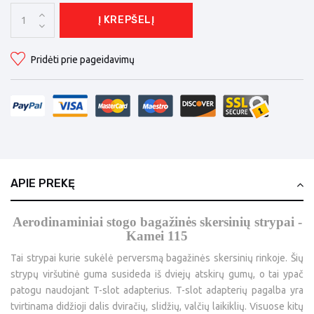
Į KREPŠELĮ
Pridėti prie pageidavimų
APIE PREKĘ
Aerodinaminiai stogo bagažinės skersinių strypai -
Kamei 115
Tai strypai kurie sukėlė perversmą bagažinės skersinių rinkoje. Šių
strypų viršutinė guma susideda iš dviejų atskirų gumų, o tai ypač
patogu naudojant T-slot adapterius. T-slot adapterių pagalba yra
tvirtinama didžioji dalis dviračių, slidžių, valčių laikiklių. Visuose kitų