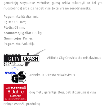
gamintojų strypuose viršutinę gumą reikia sukarpyti (o tai yra
nuostolinga) arba jos nedėti visai (o tai yra ne aerodinamiška)
Pagaminta iš:
aliuminio;
Ilgis:
1150 mm;
Plotis:
68 mm;
Kraunamoji galia:
100 kg;
Gamintojas:
Kamei;
Pagaminta:
Vokietija
Atitinka City Crash testo reikalavimus
Atitinka TUV testo reikalavimus
6-ių metų garantija. Beja, pati didžiausia iš visų
rinkoje esančių produktų