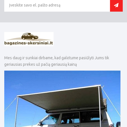
Mes daug ir sunkiai dirbame, kad galėtume pasiūlyti Jums tik
geriausias prekes už pačią geriausią kainą