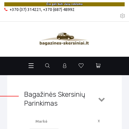
+370 (37) 314221
,
+370 (687) 48992
Bagažinės Skersinių
Parinkimas
Markė