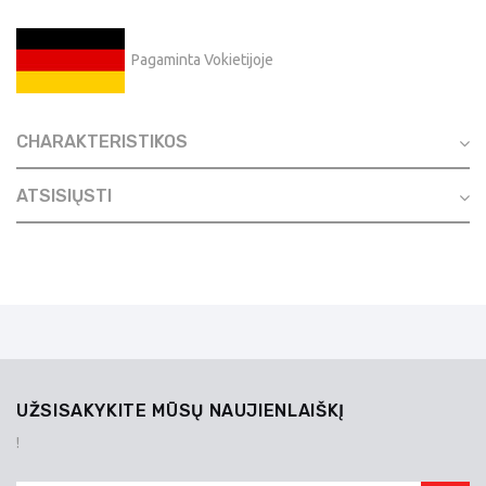
Pagaminta Vokietijoje
CHARAKTERISTIKOS
ATSISIŲSTI
UŽSISAKYKITE MŪSŲ NAUJIENLAIŠKĮ
!