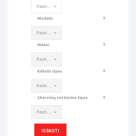
Pasirinkti reikšmę
Modelis
Pasirinkti reikšmę
Metai
Pasirinkti reikšmę
Kėbulo tipas
Pasirinkti reikšmę
Skersinių tvirtinimo tipas
Pasirinkti reikšmę
IEŠKOTI