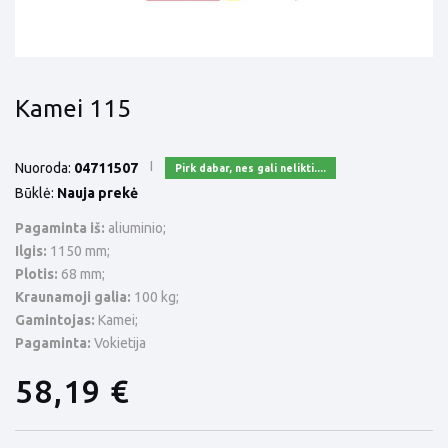
Kamei 115
Nuoroda:
04711507
Pirk dabar, nes gali nelikti....
Būklė:
Nauja prekė
Pagaminta iš:
aliuminio;
Ilgis:
1150 mm;
Plotis:
68 mm;
Kraunamoji galia:
100 kg;
Gamintojas:
Kamei;
Pagaminta:
Vokietija
58,19 €