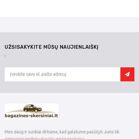
UŽSISAKYKITE MŪSŲ NAUJIENLAIŠKĮ
!
Mes daug ir sunkiai dirbame, kad galėtume pasiūlyti Jums tik
geriausias prekes už pačią geriausią kainą