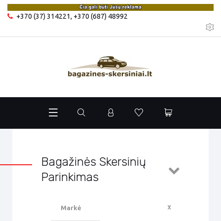
+370 (37) 314221
,
+370 (687) 48992
Bagažinės Skersinių
Parinkimas
Markė