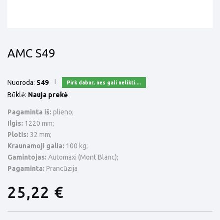
AMC S49
Nuoroda:
S49
Pirk dabar, nes gali nelikti....
Būklė:
Nauja prekė
Pagaminta iš:
plieno;
Ilgis:
1220 mm;
Plotis:
32 mm;
Kraunamoji galia:
100 kg;
Gamintojas:
Automaxi (Mont Blanc);
Pagaminta:
Prancūzija
25,22 €