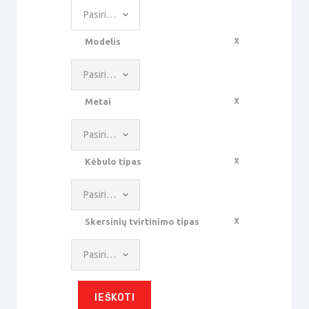
Pasirinkti reikšmę
Modelis
Pasirinkti reikšmę
Metai
Pasirinkti reikšmę
Kėbulo tipas
Pasirinkti reikšmę
Skersinių tvirtinimo tipas
Pasirinkti reikšmę
IEŠKOTI